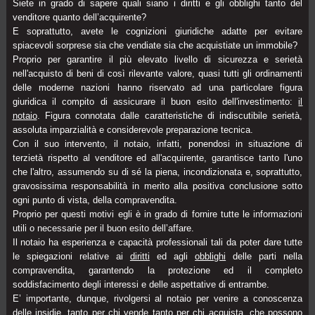
Siete in grado di sapere quali siano i diritti e gli obblighi tanto del
venditore quanto dell’acquirente?
E soprattutto, avete le cognizioni giuridiche adatte per evitare
spiacevoli sorprese sia che vendiate sia che acquistiate un immobile?
Proprio per garantire il più elevato livello di sicurezza e serietà
nell'acquisto di beni di così rilevante valore, quasi tutti gli ordinamenti
delle moderne nazioni hanno riservato ad una particolare figura
giuridica il compito di assicurare il buon esito dell'investimento:
il
notaio
. Figura connotata dalle caratteristiche di indiscutibile serietà,
assoluta imparzialità e considerevole preparazione tecnica.
Con il suo intervento, il notaio, infatti, ponendosi in situazione di
terzietà rispetto al venditore ed all'acquirente, garantisce tanto l'uno
che l'altro, assumendo su di sé la piena, incondizionata e, soprattutto,
gravosissima responsabilità in merito alla positiva conclusione sotto
ogni punto di vista, della compravendita.
Proprio per questi motivi egli è in grado di fornire tutte le informazioni
utili o necessarie per il buon esito dell’affare.
Il notaio ha esperienza e capacità professionali tali da poter dare tutte
le spiegazioni relative ai
diritti
ed agli
obblighi
delle parti nella
compravendita, garantendo la protezione ed il completo
soddisfacimento degli interessi e delle aspettative di entrambe.
E’ importante, dunque, rivolgersi al notaio per venire a conoscenza
delle
insidie
, tanto per chi vende tanto per chi acquista, che possono