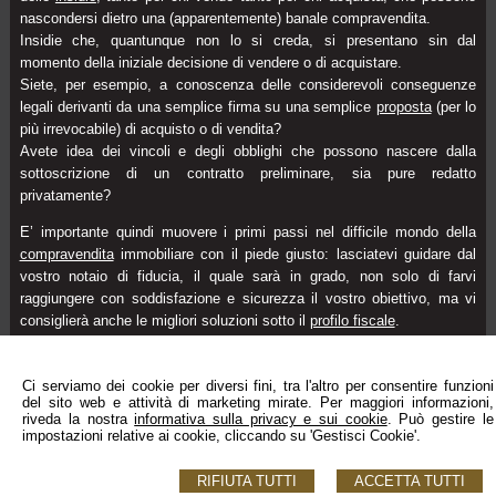
nascondersi dietro una (apparentemente) banale compravendita.
Insidie che, quantunque non lo si creda, si presentano sin dal
momento della iniziale decisione di vendere o di acquistare.
Siete, per esempio, a conoscenza delle considerevoli conseguenze
legali derivanti da una semplice firma su una semplice
proposta
(per lo
più irrevocabile) di acquisto o di vendita?
Avete idea dei vincoli e degli obblighi che possono nascere dalla
sottoscrizione di un contratto preliminare, sia pure redatto
privatamente?
E’ importante quindi muovere i primi passi nel difficile mondo della
compravendita
immobiliare con il piede giusto: lasciatevi guidare dal
vostro notaio di fiducia, il quale sarà in grado, non solo di farvi
raggiungere con soddisfazione e sicurezza il vostro obiettivo, ma vi
consiglierà anche le migliori soluzioni sotto il
profilo fiscale
.
tratto da www.notariato.it
Ci serviamo dei cookie per diversi fini, tra l'altro per consentire funzioni
del sito web e attività di marketing mirate. Per maggiori informazioni,
riveda la nostra
informativa sulla privacy e sui cookie
. Può gestire le
impostazioni relative ai cookie, cliccando su 'Gestisci Cookie'.
Notaio Roberto Montali
Via Fabriano, 9 - Chiaravalle,AN 60033
RIFIUTA TUTTI
ACCETTA TUTTI
Tel: 0717451008 - Fax:0717450965