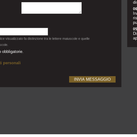
di
06
In
ri
pu
05
Di
ap
dice visualizzato fa distinzione tra le lettere maiuscole e quelle
scole.
 obbligatorie.
i personali