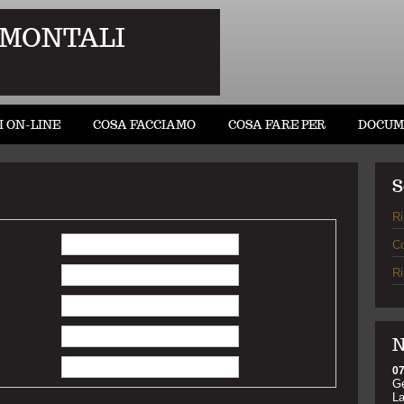
 MONTALI
I ON-LINE
COSA FACCIAMO
COSA FARE PER
DOCUM
S
Ri
C
Ri
N
07
Ge
La