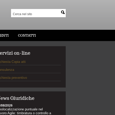
ENTI
CONTATTI
ervizi on-line
chiesta Copia atti
onsulenza
chiesta preventivo
ews Giuridiche
/08/2026
olocalizzazione puntuale nel
voro Agile: timbratura o controllo a