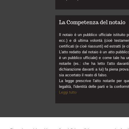
La Competenza del notaio
Il notaio è un pubblico ufficiale istituito 
ecc.) e di ultima volontà (cioè testament
certificati (e cioè riassunti) ed estratti (e c
L'atto redatto dal notaio è un atto pubblico
è un pubblico ufficiale) e come tale ha una
notarile (es.: che ha letto l'atto dava
dichiarazione davanti a lui) fa piena prov
sia accertato il reato di falso.
La legge prescrive l'atto notarile per qu
legalità, l'identità delle parti e la confo
Leggi tutto
Notaio Roberto Montali