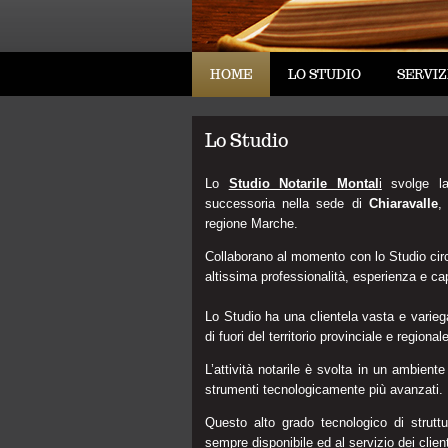
HOME
LO STUDIO
SERVIZ
Lo Studio
Lo
Studio Notarile Montal
i
svolge la 
successoria nella sede di
Chiaravalle
,
regione Marche.
Collaborano al momento con lo Studio circa 
altissima professionalità, esperienza e ca
Lo Studio ha una clientela vasta e variegat
di fuori del territorio provinciale e regionale
L’attività notarile è svolta in un ambiente
strumenti tecnologicamente più avanzati.
Questo alto grado tecnologico di struttur
sempre disponibile ed al servizio dei client