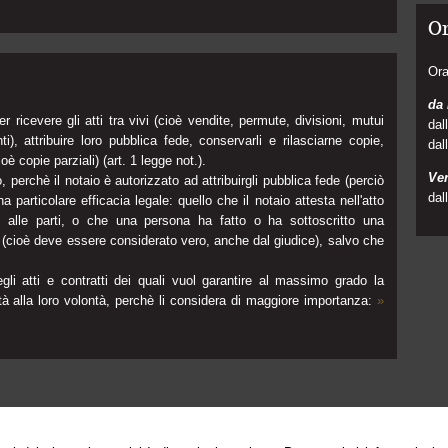
Or
Ora
da 
per ricevere gli atti tra vivi (cioè vendite, permute, divisioni, mutui
dal
i), attribuire loro pubblica fede, conservarli e rilasciarne copie,
dal
ioè copie parziali) (art. 1 legge not.).
Ve
, perchè il notaio è autorizzato ad attribuirgli pubblica fede (perciò
dal
 particolare efficacia legale: quello che il notaio attesta nell'atto
nti alle parti, o che una persona ha fatto o ha sottoscritto una
a (cioè deve essere considerato vero, anche dal giudice), salvo che
egli atti e contratti dei quali vuol garantire al massimo grado la
rmità alla loro volontà, perchè li considera di maggiore importanza:
»