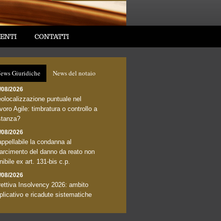
ENTI
CONTATTI
ews Giuridiche
News del notaio
/08/2026
olocalizzazione puntuale nel
voro Agile: timbratura o controllo a
stanza?
/08/2026
appellabile la condanna al
sarcimento del danno da reato non
nibile ex art. 131-bis c.p.
/08/2026
rettiva Insolvency 2026: ambito
plicativo e ricadute sistematiche