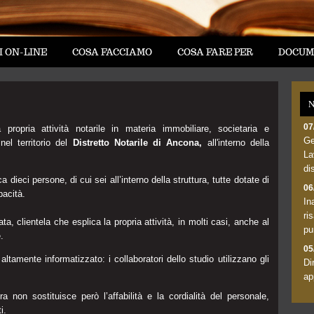
I ON-LINE
COSA FACCIAMO
COSA FARE PER
DOCUM
N
07
propria attività notarile in materia immobiliare, societaria e
Ge
 nel territorio del
Distretto Notarile di Ancona,
all'interno
della
La
di
dieci persone, di cui sei all’interno della struttura, tutte dotate di
06
pacità.
In
ri
a, clientela che esplica la propria attività, in molti casi, anche al
pu
.
05
 altamente informatizzato: i collaboratori dello studio utilizzano gli
Di
ap
a non sostituisce però l’affabilità e la cordialità del personale,
i.